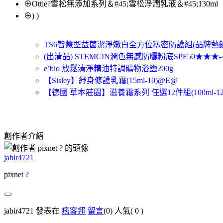
⊕Ottie?雪松無添加系列＆#45;雪松淨潤乳液＆#45;130ml
⊕) )
TS6智慧型益菌潔淨嫩白全方位私密防護組(品牌熱
(出清品) STEMCIN潤色無感防曬粉底SPF50★★★
e’bio 放鬆清淨精油特調礦物浴鹽200g
【Sisley】紓身修護乳霜(15ml-10)@E@
【德國 草本莊園】滋養霜系列 任選12件組(100ml-12
創作者介紹
jabir4721
pixnet ?
jabir4721 發表在
痞客邦
留言
(0)
人氣(
0
)