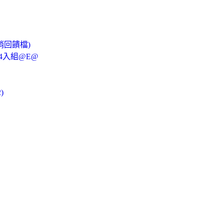
銷回饋檔)
-4入組@E@
)