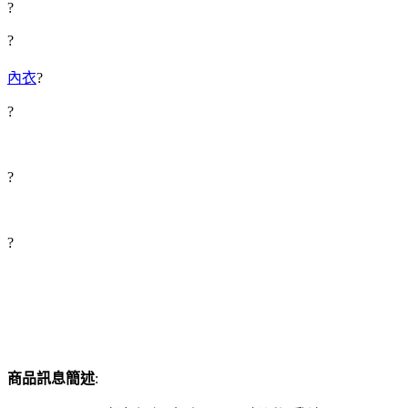
?
?
內衣
?
?
?
?
商品訊息簡述
: