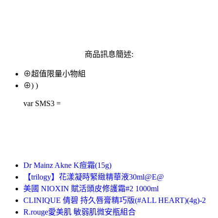
商品訊息簡述:
⊕超值限量小物組
⊕) )
var SMS3 =
Dr Mainz Akne K痘霜(15g)
【trilogy】花漾凝時緊緻精華液30ml@E@
美國 NIOXIN 賦活頭皮修護霜#2 1000ml
CLINIQUE 倩碧 持久唇膏精巧版(#ALL HEART)(4g)-2
R.rouge愛美肌 敏弱肌微安瓶組合