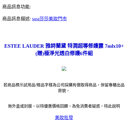
商品訊息功能:
商品訊息描述:
sasa莎莎美妝門市
ESTEE LAUDER 雅詩蘭黛 特潤超導修護露 7mlx10+
(贈)極淨光透白修護6件組
若商品標示試用品/贈品字樣為公司採購有償取得商品，保留專櫃出品
原貌，
無外盒或封膜，以特優惠價格回饋，為免消費者疑惑，特此說明
美妝批發